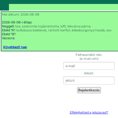
Mai dátum: 2026-08-08
2026-08-08-i étlap:
Reggeli:
tea, szalonnás tojásrántotta, kifli, lekváros párna
Ebéd "A":
kolbászos bableves, rántott karfiol, édesburgonya hasáb, sav.
Ebéd "B":
Vacsora:
Következő nap
Felhasználói név:
(e-mail cím)
Jelszó:
Elfelejtetted a jelszavad?