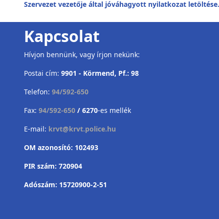
Szervezet vezetője által jóváhagyott nyilatkozat letöltése
Kapcsolat
Hívjon bennünk, vagy írjon nekünk:
Postai cím:
9901 - Körmend, Pf.: 98
Telefon:
94/592-650
Fax:
94/592-650
/ 6270
-es mellék
E-mail:
krvt@krvt.police.hu
OM azonosító: 102493
PIR szám: 720904
Adószám: 15720900-2-51