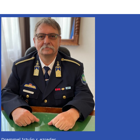
Dremmel István r. ezredes