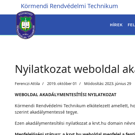
Körmendi Rendvédelmi Technikum
HÍREK
FEL
Nyilatkozat weboldal a
Ferenczi Attila
2019. október 01
Módosítás: 2023. június 29
WEBOLDAL AKADÁLYMENTESÍTÉSI NYILATKOZAT
Körmendi Rendvédelmi Technikum elkötelezett amellett, hog
szerint akadálymentessé tegye.
Ezen akadálymentesítési nyilatkozat a krvt.hu domain névre
Megfelelőségi státusz: a krvt.hu weboldal megfelel a fent