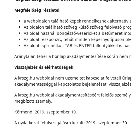
Megfelelőség részletei:
a weboldalon található képek rendelkeznek alternatív
Az oldalon található szöveg külső szöveg felolvasó pr
Az oldal használ böngésző-vezérlőket a betűméret mód
Az oldal reszponzív, tehát minden képernyőtípuson olv
Az oldal egér nélkül, TAB és ENTER billentyűkkel is h
Aránytalan teher a honlap akadálymentesítése során nem m
Visszajelzés és elérhetőségek:
A krszg.hu weboldal nem üzemeltet kapcsolat felvételi űrla
akadálymentességgel kapcsolatos bejelentését, visszajelzés
A krszg.hu weboldal akadálymentesítéséért felelős személy
megbízott személy.
Körmend, 2019. szeptember 10.
A nyilatkozat felülvizsgálásra került: 2019. szeptember 30.