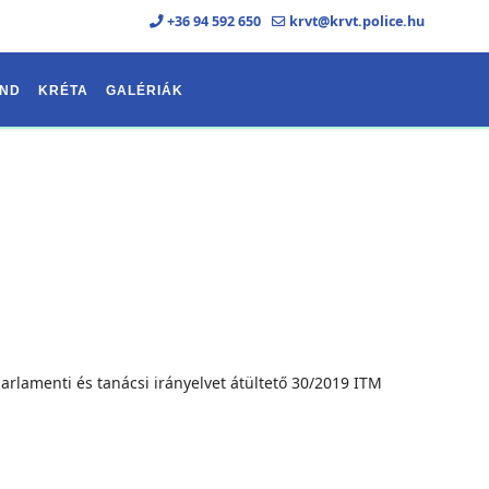
+36 94 592 650
krvt@krvt.police.hu
ND
KRÉTA
GALÉRIÁK
ults.
rlamenti és tanácsi irányelvet átültető 30/2019 ITM