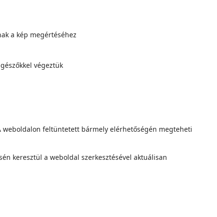
lnak a kép megértéséhez
ngészőkkel végeztük
 A weboldalon feltüntetett bármely elérhetőségén megteheti
én keresztül a weboldal szerkesztésével aktuálisan