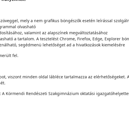
 szöveggel, mely a nem grafikus böngészők esetén leírással szolgá
ogrammal olvasható
osításához, valamint az alapszínek megváltoztatásához
asható a tartalom. A tesztelést Chrome, Firefox, Edge, Explorer bö
asználható, segédmenü lehetőséget ad a hivatkozások kiemelésére
erült fel.
pot, viszont minden oldal lábléce tartalmazza az elérhetőségeket.
ét.
: A Körmendi Rendészeti Szakgimnázium oktatási igazgatóhelyettes