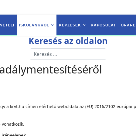
VÉTELI
ISKOLÁNKRÓL
KÉPZÉSEK
KAPCSOLAT
ÓRARE
Keresés az oldalon
Keresés
Type 2 or more characters for res
kadálymentesítéséről
y a krvt.hu címen elérhető weboldala az (EU) 2016/2102 európai pa
 vonatkozik.
i irányelvnek.