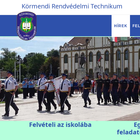
Körmendi Rendvédelmi Technikum
HÍREK
FEL
Felvételi az iskolába
E
feladat