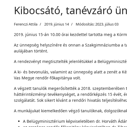
Kibocsátó, tanévzáró ün
Ferenczi Attila
2019. június 14
Módosítás: 2023. július 03
2019. június 15-án 10.00 órai kezdettel tartotta meg a K
Az ünnepség helyszínére és onnan a Szakgimnáziumba a ta
aulájában történt.
A rendezvényt megtisztelték jelenlétükkel a Belügyminiszt
A ki- és bevonulás, valamint az ünnepség alatt a zenét a Ké
Vas Megye rendőr-főkapitánya volt.
A végzett tanulók megerősítették a 2018. szeptemberében t
háttérintézményi tevékenységet, a rendőrképzés 15 évét, ért
szolgálatát. Sok sikert kívánt a rendőri hivatás teljesítéséhe
A munkájukat kiemelkedően végző tanulóknak, dolgozóknak
A Belügyminisztérium képviseletében dr. Horváth Ádám