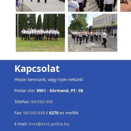
Kapcsolat
Hívjon bennünk, vagy írjon nekünk:
Postai cím:
9901 - Körmend, Pf.: 98
Telefon:
94/592-650
Fax:
94/592-650
/ 6270
-es mellék
E-mail:
krvt@krvt.police.hu