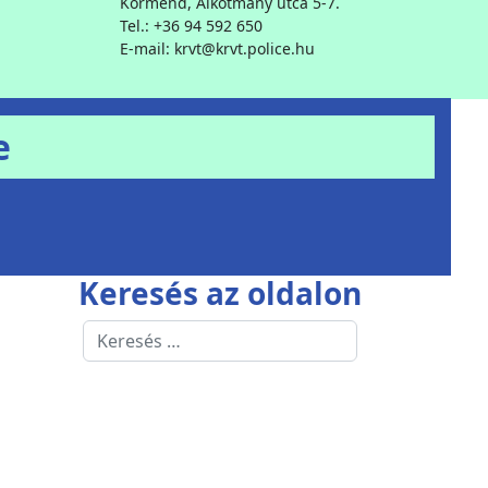
Körmend, Alkotmány utca 5-7.
Tel.: +36 94 592 650
E-mail: krvt@krvt.police.hu
e
Keresés az oldalon
Keresés
Type 2 or more characters for results