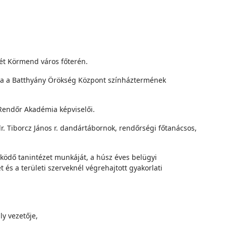
ét Körmend város főterén.
sa a Batthyány Örökség Központ színháztermének
 Rendőr Akadémia képviselői.
r. Tiborcz János r. dandártábornok, rendőrségi főtanácsos,
ködő tanintézet munkáját, a húsz éves belügyi
és a területi szerveknél végrehajtott gyakorlati
y vezetője,