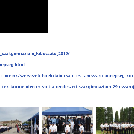
ti_szakgimnazium_kibocsato_2019/
nepseg.html
bb-hireink/szervezeti-hirek/kibocsato-es-tanevzaro-unnepseg-k
ettek-kormenden-ez-volt-a-rendeszeti-szakgimnazium-29-evzaro