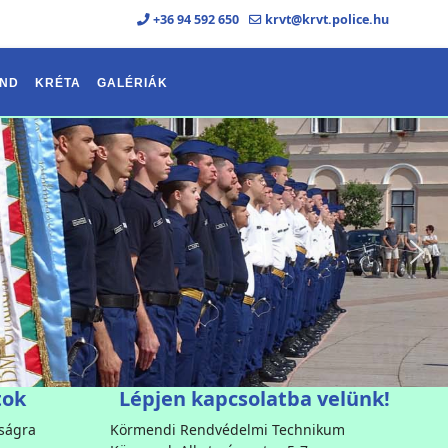
+36 94 592 650
krvt@krvt.police.hu
ND
KRÉTA
GALÉRIÁK
tok
Lépjen kapcsolatba velünk!
sságra
Körmendi Rendvédelmi Technikum