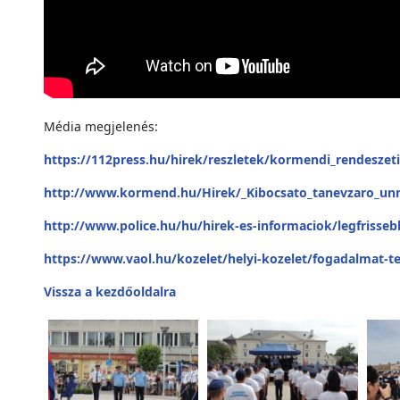
Média megjelenés:
https://112press.hu/hirek/reszletek/kormendi_rendesze
http://www.kormend.hu/Hirek/_Kibocsato_tanevzaro_un
http://www.police.hu/hu/hirek-es-informaciok/legfrisse
https://www.vaol.hu/kozelet/helyi-kozelet/fogadalmat-t
Vissza a kezdőoldalra