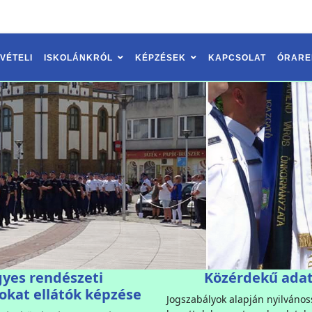
VÉTELI
ISKOLÁNKRÓL
KÉPZÉSEK
KAPCSOLAT
ÓRARE
gyes rendészeti
Közérdekű ada
okat ellátók képzése
Jogszabályok alapján nyilváno