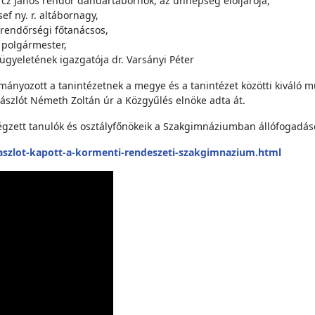
rcz János rendőr dandártábornok, az ünnepség elöljárója,
f ny. r. altábornagy,
 rendőrségi főtanácsos,
polgármester,
gyeletének igazgatója dr. Varsányi Péter
yozott a tanintézetnek a megye és a tanintézet közötti kiváló m
zászlót Németh Zoltán úr a Közgyűlés elnöke adta át.
égzett tanulók és osztályfőnökeik a Szakgimnáziumban állófogadáso
zlot-kapott-a-kormenti-rendeszeti-szakgimnazium.html