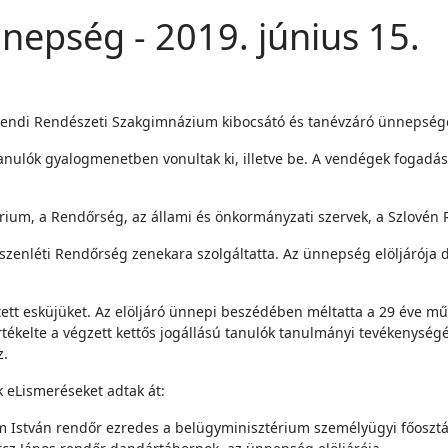
nepség - 2019. június 15.
örmendi Rendészeti Szakgimnázium kibocsátó és tanévzáró ünnepség
nulók gyalogmenetben vonultak ki, illetve be. A vendégek fogadá
érium, a Rendőrség, az állami és önkormányzati szervek, a Szlovén
szenléti Rendőrség zenekara szolgáltatta. Az ünnepség elöljárója d
ett esküjüket. Az elöljáró ünnepi beszédében méltatta a 29 éve mű
ékelte a végzett kettős jogállású tanulók tanulmányi tevékenységét 
z.
 eLismeréseket adtak át:
 István rendőr ezredes a belügyminisztérium személyügyi főosztál