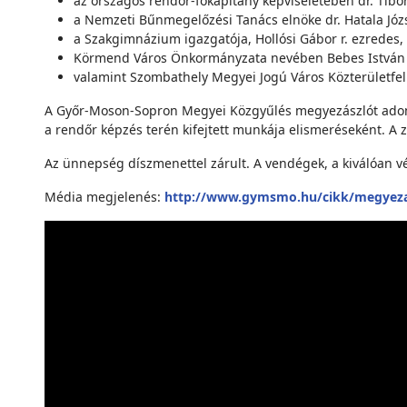
az országos rendőr-főkapitány képviseletében dr. Tibo
a Nemzeti Bűnmegelőzési Tanács elnöke dr. Hatala Józse
a Szakgimnázium igazgatója, Hollósi Gábor r. ezredes,
Körmend Város Önkormányzata nevében Bebes István 
valamint Szombathely Megyei Jogú Város Közterületfelü
A Győr-Moson-Sopron Megyei Közgyűlés megyezászlót adomán
a rendőr képzés terén kifejtett munkája elismeréseként. A 
Az ünnepség díszmenettel zárult. A vendégek, a kiválóan v
Média megjelenés:
http://www.gymsmo.hu/cikk/megyezas