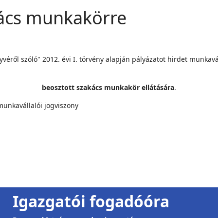
kács munkakörre
ől szóló" 2012. évi I. törvény alapján pályázatot hirdet munkavál
beosztott szakács munkakör ellátására
.
munkavállalói jogviszony
Igazgatói fogadóóra