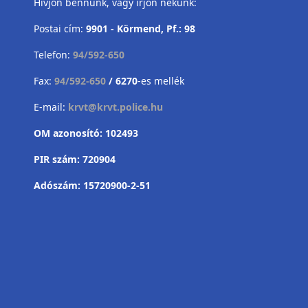
Hívjon bennünk, vagy írjon nekünk:
Postai cím:
9901 - Körmend, Pf.: 98
Telefon:
94/592-650
Fax:
94/592-650
/ 6270
-es mellék
E-mail:
krvt@krvt.police.hu
OM azonosító: 102493
PIR szám: 720904
Adószám: 15720900-2-51