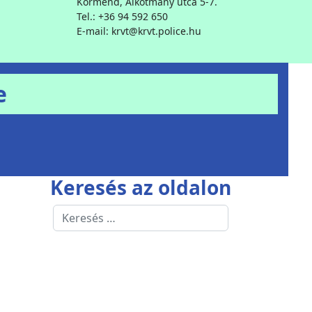
Körmend, Alkotmány utca 5-7.
Tel.: +36 94 592 650
E-mail: krvt@krvt.police.hu
e
Keresés az oldalon
Keresés
Type 2 or more characters for results