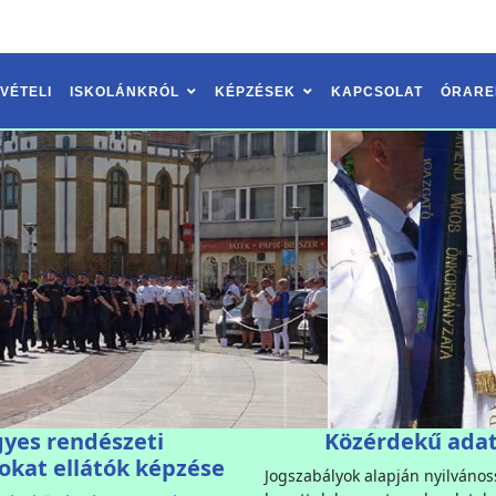
VÉTELI
ISKOLÁNKRÓL
KÉPZÉSEK
KAPCSOLAT
ÓRARE
gyes rendészeti
Közérdekű ada
okat ellátók képzése
Jogszabályok alapján nyilváno