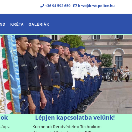
+36 94 592 650
krvt@krvt.police.hu
ND
KRÉTA
GALÉRIÁK
tok
Lépjen kapcsolatba velünk!
sságra
Körmendi Rendvédelmi Technikum