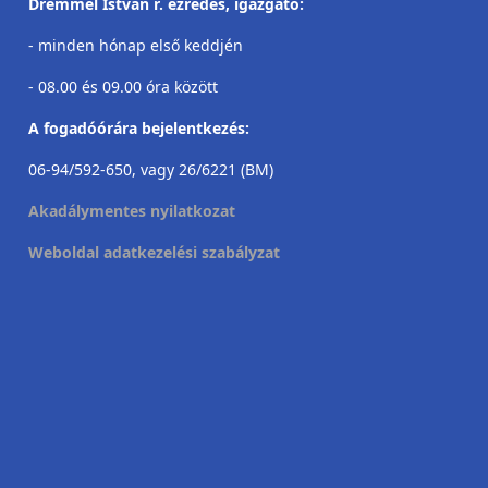
Dremmel István r. ezredes, igazgató:
- minden hónap első keddjén
- 08.00 és 09.00 óra között
A fogadóórára bejelentkezés:
06-94/592-650, vagy 26/6221 (BM)
Akadálymentes nyilatkozat
Weboldal adatkezelési szabályzat