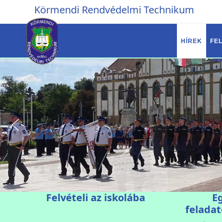
Körmendi Rendvédelmi Technikum
HÍREK
FEL
Felvételi az iskolába
E
feladat