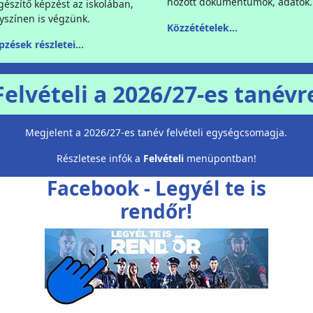
hozott dokumentumok, adatok.
gészítő képzést az iskolában,
lyszínen is végzünk.
Közzétételek...
zések részletei...
Felvételi a 2026/27-es tanévr
Megjelent a 2026/27-es tanév felvételi egységcsomagja.
Részletese infók a
Felvételi
menüpontban!
Facebook - Legyél te is
rendőr!