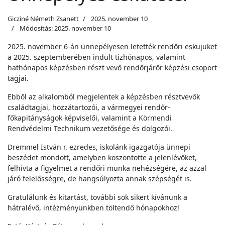
Gicziné Németh Zsanett
2025. november 10
Módosítás: 2025. november 10
2025. november 6-án ünnepélyesen letették rendőri esküjüket
a 2025. szeptemberében indult tízhónapos, valamint
hathónapos képzésben részt vevő rendőrjárőr képzési csoport
tagjai.
Ebből az alkalomból megjelentek a képzésben résztvevők
családtagjai, hozzátartozói, a vármegyei rendőr-
főkapitányságok képviselői, valamint a Körmendi
Rendvédelmi Technikum vezetősége és dolgozói.
Dremmel István r. ezredes, iskolánk igazgatója ünnepi
beszédet mondott, amelyben köszöntötte a jelenlévőket,
felhívta a figyelmet a rendőri munka nehézségére, az azzal
járó felelősségre, de hangsúlyozta annak szépségét is.
Gratulálunk és kitartást, további sok sikert kívánunk a
hátralévő, intézményünkben töltendő hónapokhoz!