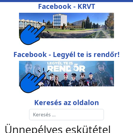
Facebook - KRVT
Facebook - Legyél te is rendőr!
Keresés az oldalon
Keresés
Type 2 or more characters for res
Ünnepélyes eskütétel