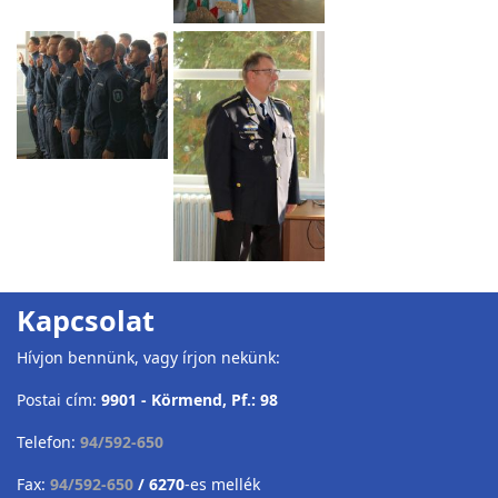
Kapcsolat
Hívjon bennünk, vagy írjon nekünk:
Postai cím:
9901 - Körmend, Pf.: 98
Telefon:
94/592-650
Fax:
94/592-650
/ 6270
-es mellék