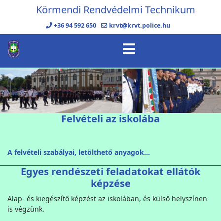
Körmendi Rendvédelmi Technikum
+36 94 592 650
krvt@krvt.police.hu
Felvételi az iskolába
A felvételi szabályai, letölthető anyagok...
Egyes rendészeti feladatokat ellátók
képzése
Alap- és kiegészítő képzést az iskolában, és külső helyszínen
is végzünk.