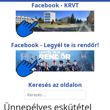
Facebook - KRVT
Facebook - Legyél te is rendőr!
Keresés az oldalon
Keresés
Type 2 or more characters for res
Ünnepélyes eskütétel