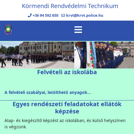
Körmendi Rendvédelmi Technikum
+36 94 592 650
krvt@krvt.police.hu
Felvételi az iskolába
A felvételi szabályai, letölthető anyagok...
Egyes rendészeti feladatokat ellátók
képzése
Alap- és kiegészítő képzést az iskolában, és külső helyszínen
is végzünk.