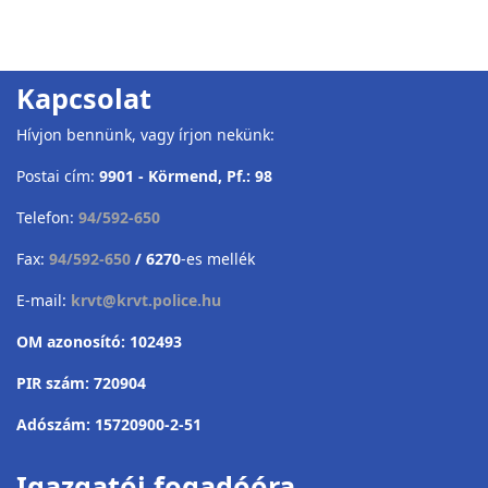
Kapcsolat
Hívjon bennünk, vagy írjon nekünk:
Postai cím:
9901 - Körmend, Pf.: 98
Telefon:
94/592-650
Fax:
94/592-650
/ 6270
-es mellék
E-mail:
krvt@krvt.police.hu
OM azonosító: 102493
PIR szám: 720904
Adószám: 15720900-2-51
Igazgatói fogadóóra