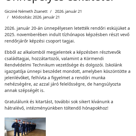
Gicziné Németh Zsanett
2026. január 21
Módosítás: 2026. január 21
2026. január 20-án ünnepélyesen letették rendőri esküjüket a
2025. novemberében indult tízhónapos képzésben részt vevő
rendőrjárőr képzési csoport tagjai.
Ebből az alkalomból megjelentek a képzésben résztvevők
családtagjai, hozzátartozói, valamint a Körmendi
Rendvédelmi Technikum vezetősége és dolgozói. Iskolánk
igazgatója ünnepi beszédet mondott, amelyben köszöntötte a
jelenlévőket, felhívta a figyelmet a rendőri munka
nehézségére, az azzal járó felelősségre, de hangsúlyozta
annak szépségét is.
Gratulálunk és kitartást, további sok sikert kívánunk a
hátralévő, intézményünkben töltendő hónapokhoz!