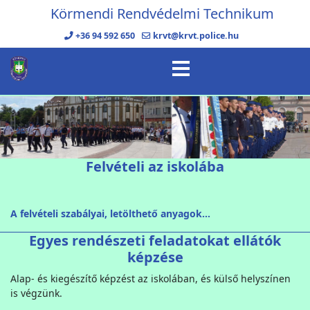
Körmendi Rendvédelmi Technikum
+36 94 592 650
krvt@krvt.police.hu
Felvételi az iskolába
A felvételi szabályai, letölthető anyagok...
Egyes rendészeti feladatokat ellátók
képzése
Alap- és kiegészítő képzést az iskolában, és külső helyszínen
is végzünk.