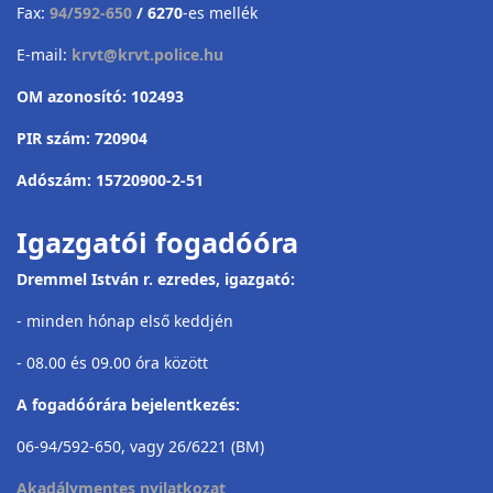
Fax:
94/592-650
/ 6270
-es mellék
E-mail:
krvt@krvt.police.hu
OM azonosító: 102493
PIR szám: 720904
Adószám: 15720900-2-51
Igazgatói fogadóóra
Dremmel István r. ezredes, igazgató:
- minden hónap első keddjén
- 08.00 és 09.00 óra között
A fogadóórára bejelentkezés:
06-94/592-650, vagy 26/6221 (BM)
Akadálymentes nyilatkozat